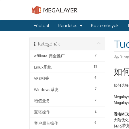
Főoldal
Rendelés
Közlemények
Tu
Kategóriák
7
Affiliate 佣金推广
Ügyfélka
19
Linux系统
如
6
VPS相关
如何选择
7
Windows系统
Megalaye
2
增值业务
Megalaye
2
宝塔操作
香港
ME
大陆优化
6
客户后台操作
优化带