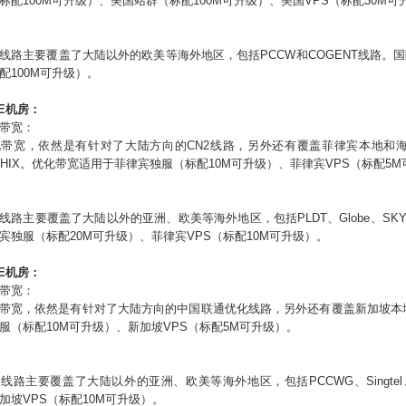
标配
100M
可升级）、美国站群（标配
100M
可升级）、美国VPS（标配30
M
可
线路主要覆盖了大陆以外的欧美等海外地区，包括
PCCW
和
COGENT
线路。国
配
100M
可升级）。
E
机房：
带宽：
带宽，依然是有针对了大陆方向的CN2线路，另外还有覆盖菲律宾本地和海外线路的P
、PHIX。优化带宽适用于菲律宾
独服（标配
10M
可升级）、菲律宾VPS（标配5
M
线路主要覆盖了大陆以外的
亚洲、欧美
等海外地区，包括
PLDT、Globe、SK
宾独服（标配2
0M
可升级）、菲律宾VPS（标配10
M
可升级）。
E
机房：
带宽：
带宽，依然是有针对了大陆方向的中国联通优化线路，另外还有覆盖新加坡本地和海外
服（标配
10M
可升级）、
新加坡
VPS（标配5
M
可升级）。
宽线路主要覆盖了大陆以外的亚洲、欧美等海外地区，包括
PCCWG、Singte
加坡
VPS（标配10
M
可升级）。