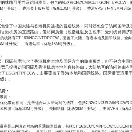
房的线路可用性及访问质量
。包含的线路有
CN2/CMI/CU/HGC
/NTT/PCCW
，
0M
可升级）、香港显卡服务器（标配
10M
可升级）、香港VPS（标配3
M
可升级
：
宽包含了中国大陆与香港机房连接的普通线路，同时还包含了访问国际及
问香港机房的直接路由，但访问质量（包括延迟及丢包率）受到线路拥挤
的线路有CT 163
/HGC/NTT/PCCW
，覆盖了大陆、香港本地及国际线路。全向
5
M
可升级）
、香港站群（标配
15M
可升级）
。
：
宽：国际带宽包含了香港机房本地及国际方向的路由覆盖，但不包含中国
带宽只提供访问国际及香港机房本地的直接路由，大陆地区的访问路由有
含了
HGC
/NTT/PCCW
，主要覆盖了香港本地和国际线路。国际带宽适用
升级）。
机房：
带宽：
优化带宽相同，是最适合从大陆访问的线路，包括
CN2/CT/CU/CMI/PCCW/
国独服（标配
30M
可升级）、美国站群（标配
30M
可升级）、美国VPS（标配1
带宽是三网直连网络的普通回国线路，包括
CT 163/CU/CMI/PCCW/COGENT