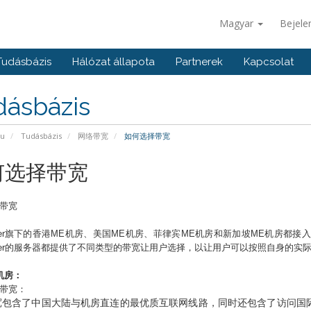
Magyar
Bejele
Tudásbázis
Hálózat állapota
Partnerek
Kapcsolat
dásbázis
pu
Tudásbázis
网络带宽
如何选择带宽
何选择带宽
带宽
r
旗下的香港
ME
机房、美国
ME
机房、菲律宾ME机房和新加坡ME机房都接
r
的服务器都提供了不同类型的带宽让用户选择，以让用户可以按照自身的实
机房：
带宽：
宽包含了中国大陆与机房直连的最优质互联网线路，同时还包含了访问国