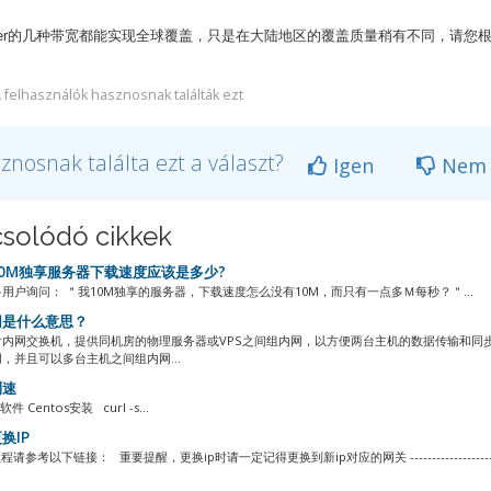
r
的几种带宽都能实现全球覆盖，只是在大陆地区的覆盖质量稍有不同，请您
 felhasználók hasznosnak találták ezt
znosnak találta ezt a választ?
Igen
Nem
solódó cikkek
0M独享服务器下载速度应该是多少?
用户询问： ＂我10M独享的服务器，下载速度怎么没有10M，而只有一点多Ｍ每秒？＂...
是什么意思？
含内网交换机，提供同机房的物理服务器或VPS之间组内网，以方便两台主机的数据传输和同
，并且可以多台主机之间组内网...
测速
件 Centos安装 curl -s...
换IP
请参考以下链接： 重要提醒，更换ip时请一定记得更换到新ip对应的网关 -------------------------