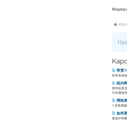
Megalaye
428 A
Has
Kapc
带宽1
经常有很多
组内网
我司机房
可长期使用
网络
1.安装测速软
如何更
更改IP的教程