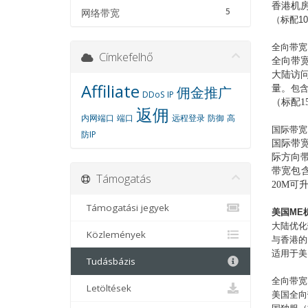
香港机
5
网络带宽
（标配
1
全向带宽
Címkefelhő
全向带
大陆访
Affiliate
佣金推广
量。
包含
DDoS
IP
（标配1
返佣
内网端口
端口
远程登录
防御
高
国际带宽
防IP
国际带
际方向
带宽包
Támogatás
20M
可
Támogatási jegyek
美国
ME
大陆优化
Közlemények
与香港的
适用于美
Tudásbázis
全向带宽
Letöltések
美国全向