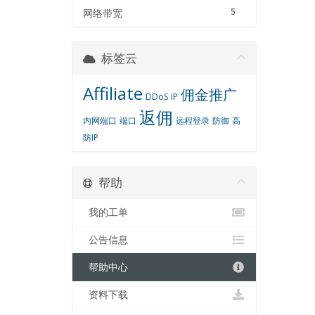
5
网络带宽
标签云
Affiliate
佣金推广
DDoS
IP
返佣
内网端口
端口
远程登录
防御
高
防IP
帮助
我的工单
公告信息
帮助中心
资料下载