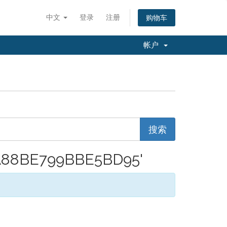
中文
登录
注册
购物车
帐户
7A88BE799BBE5BD95'