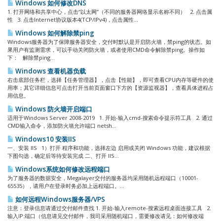
Windows 如何修改DNS
1. 打开网络和共享中心，点击“以太网”（不同的服务器网络显示名称不同） 2. 点击属
性 3. 点击Internet协议版本4(TCP/IPv4)，点击属性...
Windows 如何解除禁ping
Windows服务器为了保障服务器安全，交付时默认是开启防火墙，禁ping的状态。如
果用户有监测需求，可以手动关闭防火墙，或者使用CMD命令解除禁ping。操作如
下： 解除禁ping...
Windows 查看机器负载
右击底部任务栏，选择【任务管理器】，点击【性能】，即可查看CPU内存等硬件的使
用率；其它详细信息可点击打开当前页面窗口下方的【资源监视器】，查看具体进程占
用信息。
Windows 防火墙开启端口
适用于Windows Server 2008-2019 1. 开始-输入cmd-搜索命令提示符工具 2. 通过
CMD输入命令，添加防火墙允许端口 netsh...
Windows10 安装IIS
一、安装 IIS 1）打开 程序和功能，选择左边 启用或关闭 Windows 功能，建议根据
下图勾选，确定后等待安装完成 二、打开 IIS...
Windows系统如何修改远程端口
为了服务器的数据安全，Megalayer交付的服务器均采用随机远程端口（10001-
65535），请用户在登录时务必加上远程端口。...
如何远程Windows服务器/VPS
注意：登录信息请通过交付邮件查找 1. 开始-输入remote-搜索远程桌面连接工具 2.
输入IP:端口（信息请见交付邮件，我司采用随机端口，需要修改请见：如何修改端