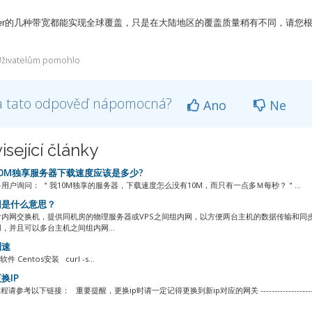
r
的几种带宽都能实现全球覆盖，只是在大陆地区的覆盖质量稍有不同，请您
živatelům pomohlo
a tato odpověď nápomocná?
Ano
Ne
isející články
0M独享服务器下载速度应该是多少?
用户询问： ＂我10M独享的服务器，下载速度怎么没有10M，而只有一点多Ｍ每秒？＂...
是什么意思？
含内网交换机，提供同机房的物理服务器或VPS之间组内网，以方便两台主机的数据传输和同
，并且可以多台主机之间组内网...
测速
件 Centos安装 curl -s...
换IP
请参考以下链接： 重要提醒，更换ip时请一定记得更换到新ip对应的网关 -------------------------