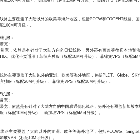
标配
100M
可升级）、美国站群（标配
100M
可升级）、美国VPS（标配30
M
可
线路主要覆盖了大陆以外的欧美等海外地区，包括
PCCW
和
COGENT
线路。国
配
100M
可升级）。
E
机房：
带宽：
带宽，依然是有针对了大陆方向的CN2线路，另外还有覆盖菲律宾本地和海外线路的P
、PHIX。优化带宽适用于菲律宾
独服（标配
10M
可升级）、菲律宾VPS（标配5
M
线路主要覆盖了大陆以外的
亚洲、欧美
等海外地区，包括
PLDT、Globe、SK
宾独服（标配2
0M
可升级）、菲律宾VPS（标配10
M
可升级）。
E
机房：
带宽：
带宽，依然是有针对了大陆方向的中国联通优化线路，另外还有覆盖新加坡本地和海外
服（标配
10M
可升级）、
新加坡
VPS（标配5
M
可升级）。
宽线路主要覆盖了大陆以外的亚洲、欧美等海外地区，包括
PCCWG、Singte
加坡
VPS（标配10
M
可升级）。