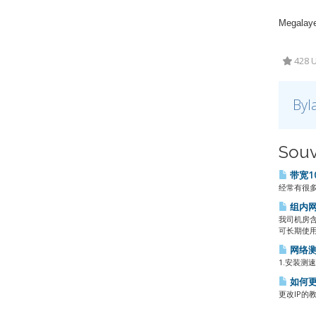
Megalaye
428 U
Byl
Souv
带宽1
经常有很多
组内网
我司机房
可长期使用
网络
1.安装测速软
如何更
更改IP的教程