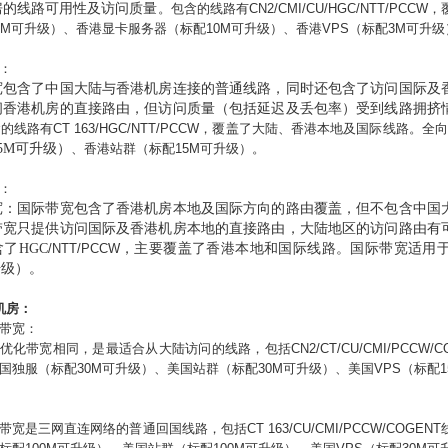
房的线路可用性及访问质量
。包含的线路有
CN2/CMI/CU/HGC
/NTT/PCCW
，
0M
可升级）、香港显卡服务器（标配
10M
可升级）、香港VPS（标配3
M
可升级
：
宽包含了中国大陆与香港机房连接的普通线路，同时还包含了访问国际及
问香港机房的直接路由，但访问质量（包括延迟及丢包率）受到线路拥挤
的线路有CT 163
/HGC/NTT/PCCW
，覆盖了大陆、香港本地及国际线路。全向
5
M
可升级）
、香港站群（标配
15M
可升级）
。
：
宽：国际带宽包含了香港机房本地及国际方向的路由覆盖，但不包含中国
带宽只提供访问国际及香港机房本地的直接路由，大陆地区的访问路由有
含了
HGC
/NTT/PCCW
，主要覆盖了香港本地和国际线路。国际带宽适用
升级）。
机房：
带宽：
优化带宽相同，是最适合从大陆访问的线路，包括
CN2/CT/CU/CMI/PCCW/
国独服（标配
30M
可升级）、美国站群（标配
30M
可升级）、美国VPS（标配1
带宽是三网直连网络的普通回国线路，包括
CT 163/CU/CMI/PCCW/COGENT