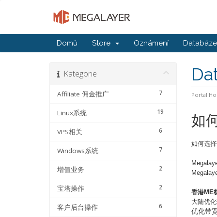
Domů
Store
Oznámení
Databáze 
Da
Kategorie
7
Affiliate 佣金推广
Portal H
19
Linux系统
如
6
VPS相关
如何选择
7
Windows系统
Megalaye
2
增值业务
Megalaye
2
宝塔操作
香港
ME
大陆优化
6
客户后台操作
优化带