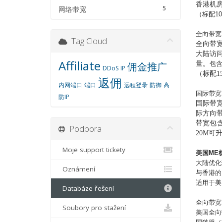
香港机
5
网络带宽
（标配
1
全向带宽
Tag Cloud
全向带
大陆访
Affiliate
佣金推广
量。
包含
DDoS
IP
（标配1
返佣
内网端口
端口
远程登录
防御
高
国际带宽
防IP
国际带
际方向
带宽包
Podpora
20M
可
Moje support tickety
美国
ME
大陆优化
Oznámení
与香港的
适用于美
Databáze řešení
全向带宽
Soubory pro stažení
美国全向