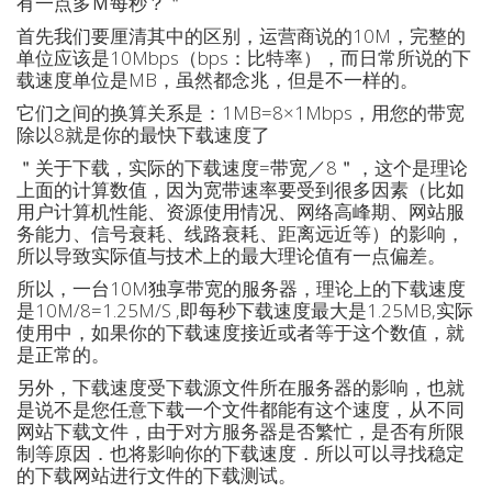
有一点多Ｍ每秒？＂
首先我们要厘清其中的区别，运营商说的10M，完整的
单位应该是10Mbps（bps：比特率），而日常所说的下
载速度单位是MB，虽然都念兆，但是不一样的。
它们之间的换算关系是：1MB=8×1Mbps，用您的带宽
除以8就是你的最快下载速度了
＂关于下载，实际的下载速度=带宽／8＂，这个是理论
上面的计算数值，因为宽带速率要受到很多因素（比如
用户计算机性能、资源使用情况、网络高峰期、网站服
务能力、信号衰耗、线路衰耗、距离远近等）的影响，
所以导致实际值与技术上的最大理论值有一点偏差。
所以，一台10M独享带宽的服务器，理论上的下载速度
是10M/8=1.25M/S ,即每秒下载速度最大是1.25MB,实际
使用中，如果你的下载速度接近或者等于这个数值，就
是正常的。
另外，下载速度受下载源文件所在服务器的影响，也就
是说不是您任意下载一个文件都能有这个速度，从不同
网站下载文件，由于对方服务器是否繁忙，是否有所限
制等原因．也将影响你的下载速度．所以可以寻找稳定
的下载网站进行文件的下载测试。