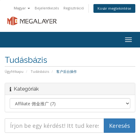
Magyar
Bejelentkezés
Regisztráció
Kosár megtekintése
Togg
navig
Tudásbázis
Ügyfélkapu
Tudásbázis
客户后台操作
Kategóriák