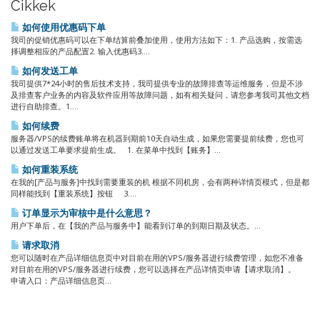
Cikkek
如何使用优惠码下单
我司的促销优惠码可以在下单结算前叠加使用，使用方法如下：1. 产品选购，按需选
择调整相应的产品配置2. 输入优惠码3....
如何发送工单
我司提供7*24小时的售后技术支持，我司提供专业的故障排查等运维服务，但是不涉
及排查客户业务的内容及软件应用等故障问题，如有相关疑问，请您参考我司其他文档
进行自助排查。1....
如何续费
服务器/VPS的续费账单将在机器到期前10天自动生成，如果您需要提前续费，您也可
以通过发送工单要求提前生成。 1. 在菜单中找到【账务】...
如何重装系统
在我的[产品与服务]中找到需要重装的机 根据不同机房，会有两种详情页模式，但是都
同样能找到【重装系统】按钮 3....
订单显示为审核中是什么意思？
用户下单后，在【我的产品与服务中】能看到订单的到期日期及状态。...
请求取消
您可以随时在产品详细信息页中对目前在用的VPS/服务器进行续费管理，如您不准备
对目前在用的VPS/服务器进行续费，您可以选择在产品详情页申请【请求取消】。
申请入口：产品详细信息页...