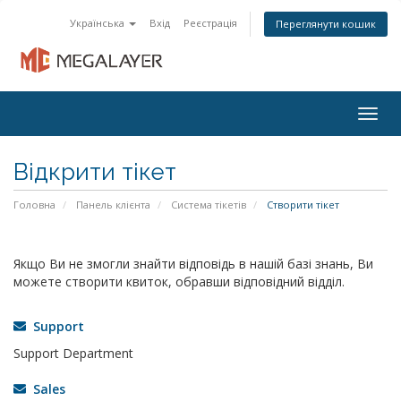
Українська
Вхід
Реєстрація
Переглянути кошик
Togg
navig
Відкрити тікет
Головна
Панель клієнта
Система тікетів
Створити тікет
Якщо Ви не змогли знайти відповідь в нашій базі знань, Ви
можете створити квиток, обравши відповідний відділ.
Support
Support Department
Sales