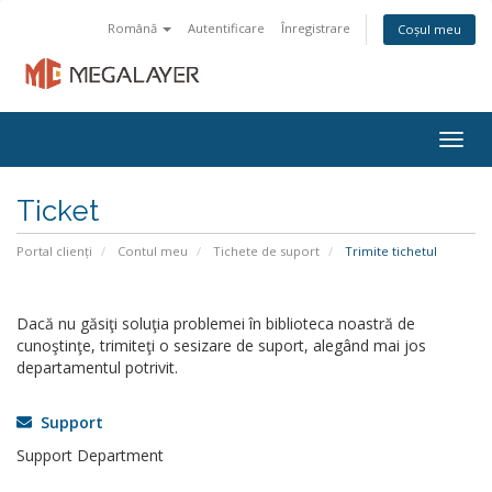
Română
Autentificare
Înregistrare
Coșul meu
Togg
navig
Ticket
Portal clienți
Contul meu
Tichete de suport
Trimite tichetul
Dacă nu găsiţi soluţia problemei în biblioteca noastră de
cunoştinţe, trimiteţi o sesizare de suport, alegând mai jos
departamentul potrivit.
Support
Support Department