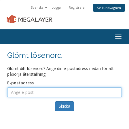
Svenska
Logga in
Registrera
Se kundvagnen
Togg
navig
Glömt lösenord
Glömt ditt lösenord? Ange din e-postadress nedan för att
påbörja återställning.
E-postadress
Skicka