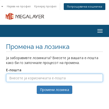
n
Најава на профил
Креирај профил
Потрошувачка кошничка
Togg
navig
Промена на лозинка
Ја заборавивте лозинката? Внесете ја вашата е-пошта
како би го започнале процесот на промена.
Е-пошта
Промени лозинка