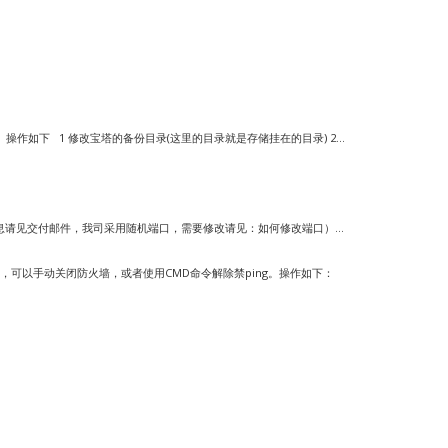
如下 1 修改宝塔的备份目录(这里的目录就是存储挂在的目录) 2...
口（信息请见交付邮件，我司采用随机端口，需要修改请见：如何修改端口）...
求，可以手动关闭防火墙，或者使用CMD命令解除禁ping。操作如下：