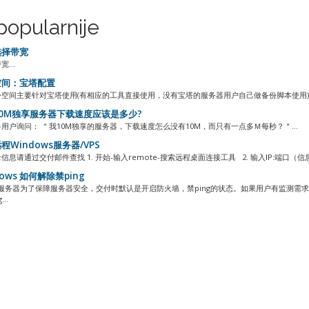
popularnije
择带宽
...
间：宝塔配置
空间主要针对宝塔使用(有相应的工具直接使用，没有宝塔的服务器用户自己做备份脚本使用) 操作
0M独享服务器下载速度应该是多少?
用户询问： ＂我10M独享的服务器，下载速度怎么没有10M，而只有一点多Ｍ每秒？＂...
程Windows服务器/VPS
信息请通过交付邮件查找 1. 开始-输入remote-搜索远程桌面连接工具 2. 输入IP:端
ows 如何解除禁ping
ws服务器为了保障服务器安全，交付时默认是开启防火墙，禁ping的状态。如果用户有监测需
..