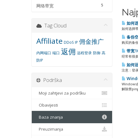
5
网络带宽
Naj
如何选
Tag Cloud
如何选择带宽
备份空
Affiliate
佣金推广
DDoS
IP
购买的备份
返佣
带宽1
内网端口
端口
远程登录
防御
高
经常有很多
防IP
如何远
注意：登录
Wind
Podrška
Windo
解除禁ping.
Moji zahtjevi za podršku
Obavijesti
Baza znanja
Preuzimanja