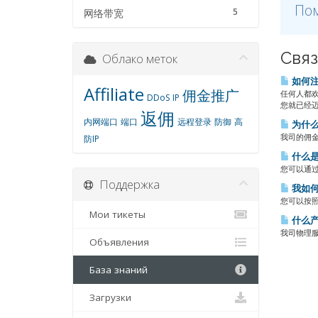
Пом
5
网络带宽
Связ
Облако меток
如何注
Affiliate
佣金推广
任何人都
DDoS
IP
您就已经迈
返佣
内网端口
端口
远程登录
防御
高
为什么
我司的佣金
防IP
什么是
您可以通过
Поддержка
我如何
您可以按照以下
Мои тикеты
什么产
我司物理服
Объявления
База знаний
Загрузки