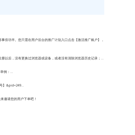
将事倍功半。您只需在用户后台的推广计划入口点击【激活推广账户】，
注册以后，没有更换过浏览器或设备，或者没有清除浏览器历史记录；...
例：...
】&pid=249...
快来邀请您的用户下单吧！