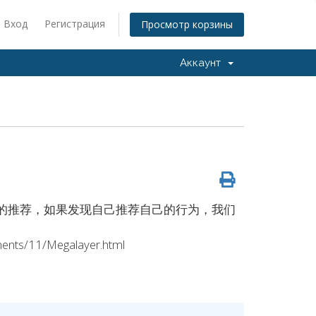
Вход
Регистрация
Просмотр корзины
Аккаунт
然人的推荐，如果发现自己推荐自己的行为，我们
nts/11/Megalayer.html