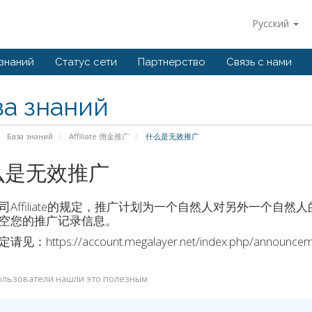
Русский
 знаний
Статус сети
Партнерство
Связь с нами
за знаний
База знаний
Affiliate 佣金推广
什么是无效推广
么是无效推广
司Affiliate的规定，推广计划为一个自然人对另外一个自
空您的推广记录信息。
：https://account.megalayer.net/index.php/announceme
ользователи нашли это полезным