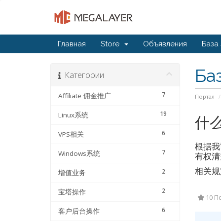
Главная
Store
Объявления
База
Ба
Категории
7
Affiliate 佣金推广
Портал
19
Linux系统
什
6
VPS相关
根据我
7
Windows系统
有权清
相关规定请见
2
增值业务
2
宝塔操作
10 П
6
客户后台操作