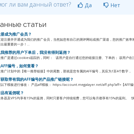
ог ли вам данный ответ?
Да
Нет
анные статьи
册成为推广会员？
欢迎注册并开通成为我们的推广会员，当然如您有自己的测评网站或推广渠道，您的推广效率
出最重要的一步！...
我推荐的用户下单后，我没有得到返佣？
推广是通过cookies追踪的，同时： 该用户是自行通过您的链接注册、下单的； 该用户在
AFF编号，如何查看？
推广计划中的【唯一推荐链接】中的尾数，那就是您专属的AFF编号，其应为1至4个数字， 举
获取带有我的AFF编号的产品推广链接呢？
模板进行修改： 产品aff模板： https://account.megalayer.net/aff.php?aff=【AFF编号
品有返佣呢？
务器及VPS均享有15%的返佣，同时只要客户持续续费，您可以每月都享有15%的返利。 