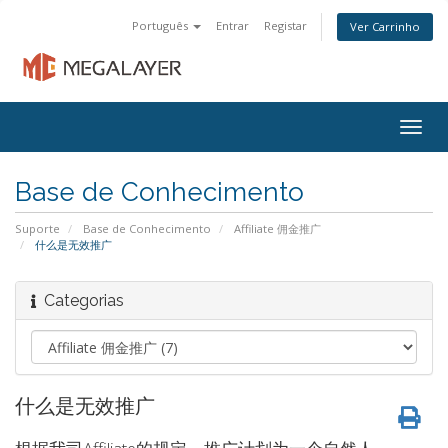
Português
Entrar
Registar
Ver Carrinho
Togg
navig
Base de Conhecimento
Suporte
Base de Conhecimento
Affiliate 佣金推广
什么是无效推广
Categorias
什么是无效推广