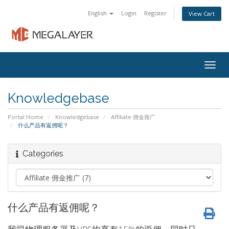
English
Login
Register
View Cart
Togg
navig
Knowledgebase
Portal Home
Knowledgebase
Affiliate 佣金推广
什么产品有返佣呢？
Categories
什么产品有返佣呢？