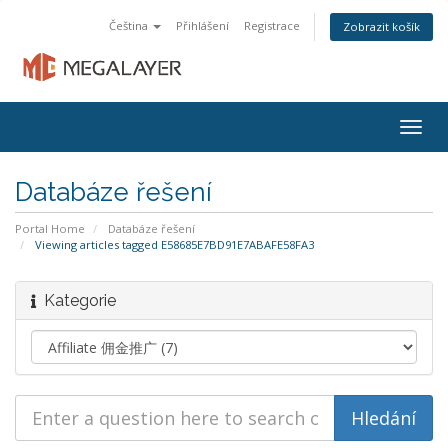
Čeština
Přihlášení
Registrace
Zobrazit košík
Togg
navig
Databáze řešení
Portal Home
Databáze řešení
Viewing articles tagged E58685E7BD91E7ABAFE58FA3
Kategorie