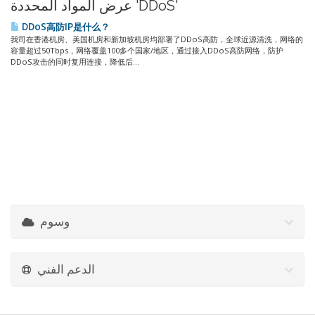
عرض المواد المحددة 'DDoS'
DDoS高防IP是什么？
我司在香港机房、美国机房和新加坡机房均部署了DDoS高防，全球近源清洗，网络的
容量超过50Tbps，网络覆盖100多个国家/地区，通过接入DDoS高防网络，防护
DDoS攻击的同时复用连接，降低后...
وسوم
الدعم الفني