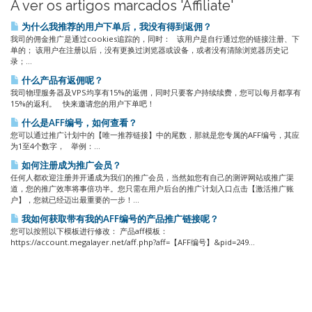
A ver os artigos marcados 'Affiliate'
为什么我推荐的用户下单后，我没有得到返佣？
我司的佣金推广是通过cookies追踪的，同时： 该用户是自行通过您的链接注册、下
单的； 该用户在注册以后，没有更换过浏览器或设备，或者没有清除浏览器历史记
录；...
什么产品有返佣呢？
我司物理服务器及VPS均享有15%的返佣，同时只要客户持续续费，您可以每月都享有
15%的返利。 快来邀请您的用户下单吧！
什么是AFF编号，如何查看？
您可以通过推广计划中的【唯一推荐链接】中的尾数，那就是您专属的AFF编号，其应
为1至4个数字， 举例：...
如何注册成为推广会员？
任何人都欢迎注册并开通成为我们的推广会员，当然如您有自己的测评网站或推广渠
道，您的推广效率将事倍功半。您只需在用户后台的推广计划入口点击【激活推广账
户】，您就已经迈出最重要的一步！...
我如何获取带有我的AFF编号的产品推广链接呢？
您可以按照以下模板进行修改： 产品aff模板：
https://account.megalayer.net/aff.php?aff=【AFF编号】&pid=249...