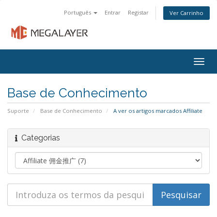
Português
Entrar
Registar
Ver Carrinho
Togg
navig
Base de Conhecimento
Suporte
Base de Conhecimento
A ver os artigos marcados Affiliate
Categorias