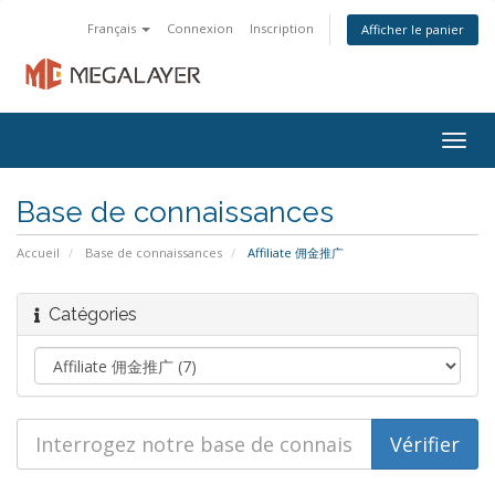
Français
Connexion
Inscription
Afficher le panier
Togg
navig
Base de connaissances
Accueil
Base de connaissances
Affiliate 佣金推广
Catégories