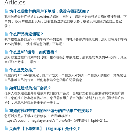
Articles
为什么我推荐的用户下单后，我没有得到返佣？
我司的佣金推广是通过cookies追踪的，同时： 该用户是自行通过您的链接注册、下
单的； 该用户在注册以后，没有更换过浏览器或设备，或者没有清除浏览器历史记
录；...
什么产品有返佣呢？
我司物理服务器及VPS均享有15%的返佣，同时只要客户持续续费，您可以每月都享有
15%的返利。 快来邀请您的用户下单吧！
什么是AFF编号，如何查看？
您可以通过推广计划中的【唯一推荐链接】中的尾数，那就是您专属的AFF编号，其应
为1至4个数字， 举例：...
什么是无效推广
根据我司Affiliate的规定，推广计划为一个自然人对另外一个自然人的推荐，如果发现
自己推荐自己的行为，我们有权清空您的推广记录信息。...
如何注册成为推广会员？
任何人都欢迎注册并开通成为我们的推广会员，当然如您有自己的测评网站或推广渠
道，您的推广效率将事倍功半。您只需在用户后台的推广计划入口点击【激活推广账
户】，您就已经迈出最重要的一步！...
我如何获取带有我的AFF编号的产品推广链接呢？
您可以按照以下模板进行修改： 产品aff模板：
https://account.megalayer.net/aff.php?aff=【AFF编号】&pid=249...
页面中【下单数量】（Signup）是什么？