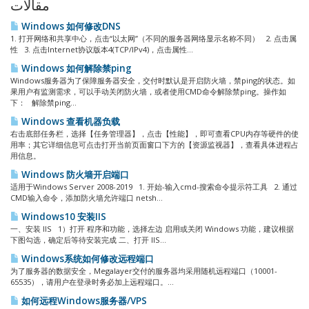
مقالات
Windows 如何修改DNS
1. 打开网络和共享中心，点击“以太网”（不同的服务器网络显示名称不同） 2. 点击属
性 3. 点击Internet协议版本4(TCP/IPv4)，点击属性...
Windows 如何解除禁ping
Windows服务器为了保障服务器安全，交付时默认是开启防火墙，禁ping的状态。如
果用户有监测需求，可以手动关闭防火墙，或者使用CMD命令解除禁ping。操作如
下： 解除禁ping...
Windows 查看机器负载
右击底部任务栏，选择【任务管理器】，点击【性能】，即可查看CPU内存等硬件的使
用率；其它详细信息可点击打开当前页面窗口下方的【资源监视器】，查看具体进程占
用信息。
Windows 防火墙开启端口
适用于Windows Server 2008-2019 1. 开始-输入cmd-搜索命令提示符工具 2. 通过
CMD输入命令，添加防火墙允许端口 netsh...
Windows10 安装IIS
一、安装 IIS 1）打开 程序和功能，选择左边 启用或关闭 Windows 功能，建议根据
下图勾选，确定后等待安装完成 二、打开 IIS...
Windows系统如何修改远程端口
为了服务器的数据安全，Megalayer交付的服务器均采用随机远程端口（10001-
65535），请用户在登录时务必加上远程端口。...
如何远程Windows服务器/VPS