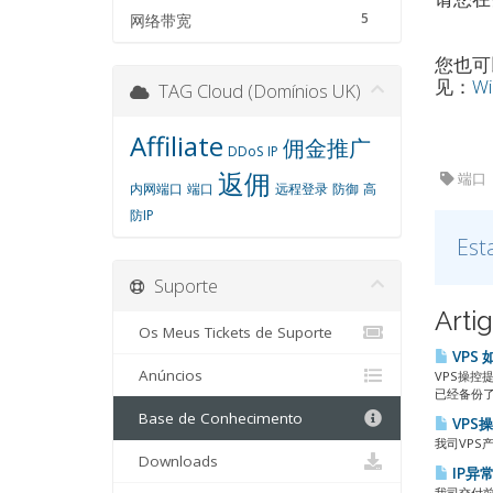
5
网络带宽
您也可
见：
W
TAG Cloud (Domínios UK)
Affiliate
佣金推广
DDoS
IP
返佣
端口
内网端口
端口
远程登录
防御
高
防IP
Est
Suporte
Arti
Os Meus Tickets de Suporte
VPS
Anúncios
VPS操控
已经备份了
Base de Conhecimento
VPS
我司VPS
Downloads
IP异
我司交付前