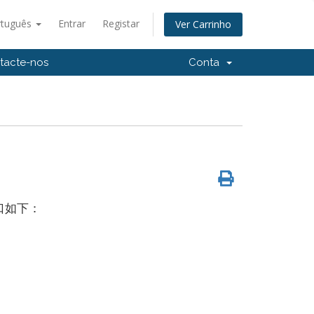
rtuguês
Entrar
Registar
Ver Carrinho
tacte-nos
Conta
口如下：