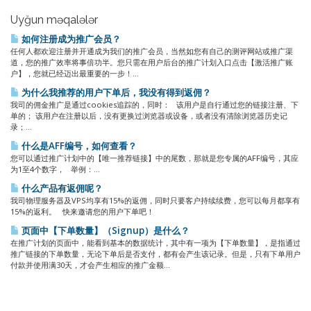
Uyğun məqalələr
如何注册成为推广会员？
任何人都欢迎注册并开通成为我们的推广会员，当然如您有自己的测评网站或推广渠
道，您的推广效率将事倍功半。您只需在用户后台的推广计划入口点击【激活推广账
户】，您就已经迈出最重要的一步！...
为什么我推荐的用户下单后，我没有得到返佣？
我司的佣金推广是通过cookies追踪的，同时： 该用户是自行通过您的链接注册、下
单的； 该用户在注册以后，没有更换过浏览器或设备，或者没有清除浏览器历史记
录；...
什么是AFF编号，如何查看？
您可以通过推广计划中的【唯一推荐链接】中的尾数，那就是您专属的AFF编号，其应
为1至4个数字， 举例：...
什么产品有返佣呢？
我司物理服务器及VPS均享有15%的返佣，同时只要客户持续续费，您可以每月都享有
15%的返利。 快来邀请您的用户下单吧！
页面中【下单数量】（Signup）是什么？
在推广计划的页面中，能看到基本的数据统计，其中有一项为【下单数量】，是指通过
推广链接的下单数量，无论下单后是否支付，都有会产生该记录。但是，只有下单用户
付款并使用满30天，才会产生相应的推广金额...