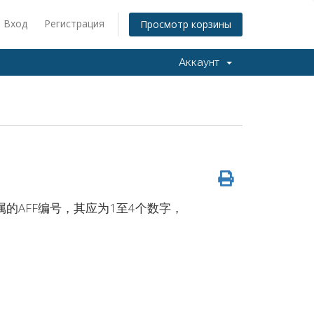
Вход
Регистрация
Просмотр корзины
Аккаунт
的AFF编号，其应为1至4个数字，