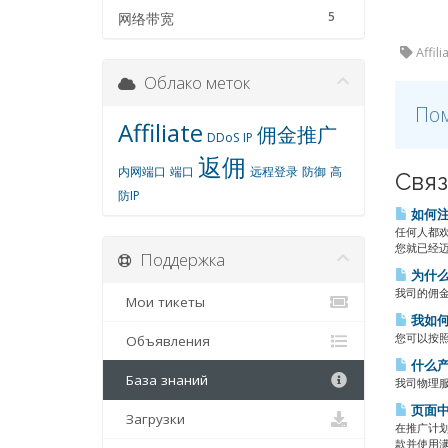
5
网络带宽
Affi
Облако меток
Пом
Affiliate
佣金推广
DDoS
IP
返佣
内网端口
端口
远程登录
防御
高
Связ
防IP
如何注
任何人都
您就已经迈
Поддержка
为什么
我司的佣金
Мои тикеты
我如何
您可以按照以下
Объявления
什么产
База знаний
我司物理服
页面中
Загрузки
在推广计
款并使用满