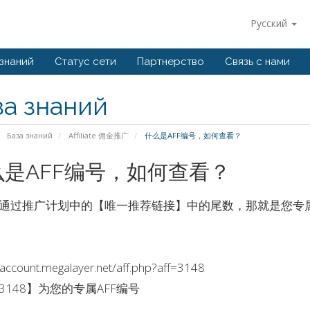
Русский
 знаний
Статус сети
Партнерство
Связь с нами
за знаний
База знаний
Affiliate 佣金推广
什么是AFF编号，如何查看？
么是AFF编号，如何查看？
通过推广计划中的【唯一推荐链接】中的尾数，那就是您专属
/account.megalayer.net/aff.php?aff=3148
3148】为您的专属AFF编号