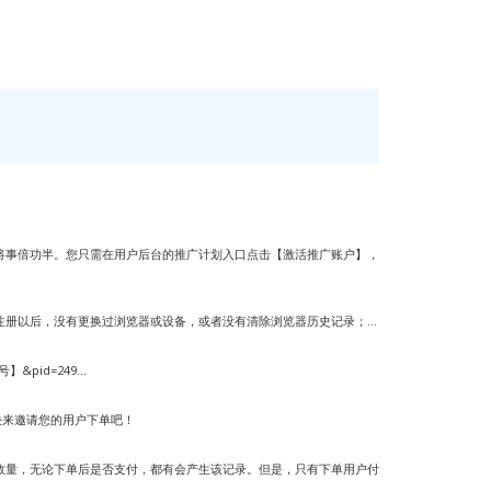
将事倍功半。您只需在用户后台的推广计划入口点击【激活推广账户】，
注册以后，没有更换过浏览器或设备，或者没有清除浏览器历史记录；...
】&pid=249...
快来邀请您的用户下单吧！
数量，无论下单后是否支付，都有会产生该记录。但是，只有下单用户付