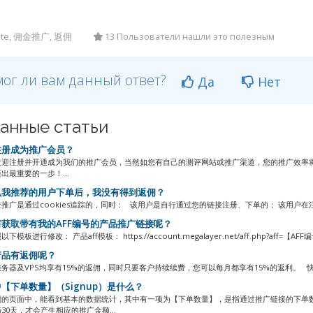
liate, 佣金推广, 返佣
13 Пользователи нашли это полезным
ог ли вам данный ответ?
Да
Нет
анные статьи
册成为推广会员？
欢迎注册并开通成为我们的推广会员，当然如您有自己的测评网站或推广渠道，您的推广效率
出最重要的一步！...
我推荐的用户下单后，我没有得到返佣？
推广是通过cookies追踪的，同时： 该用户是自行通过您的链接注册、下单的； 该用户在
获取带有我的AFF编号的产品推广链接呢？
模板进行修改： 产品aff模板： https://account.megalayer.net/aff.php?aff=【AFF编号
品有返佣呢？
务器及VPS均享有15%的返佣，同时只要客户持续续费，您可以每月都享有15%的返利。 
【下单数量】（Signup）是什么？
划的页面中，能看到基本的数据统计，其中有一项为【下单数量】，是指通过推广链接的下单
30天，才会产生相应的推广金额...