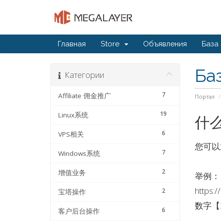
Главная
Store
Объявления
База
Ба
Категории
7
Affiliate 佣金推广
Портал
19
Linux系统
什
6
VPS相关
您可以
7
Windows系统
2
增值业务
举例：
https:/
2
宝塔操作
数字【
6
客户后台操作