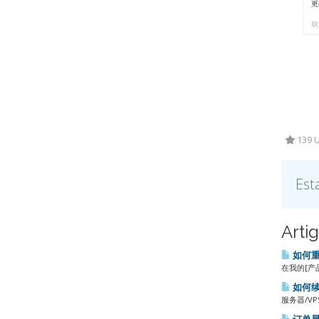
139 U
Est
Arti
如何重
在我的[产
如何
服务器/V