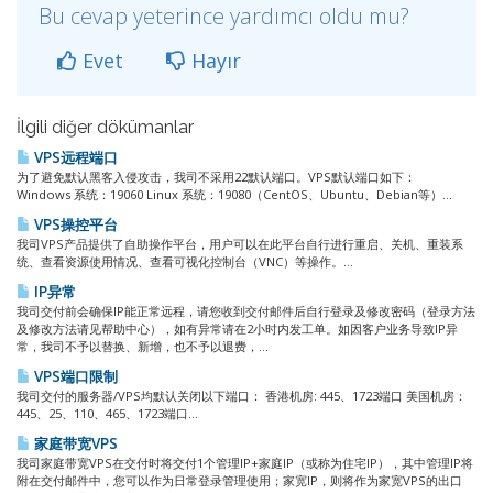
Bu cevap yeterince yardımcı oldu mu?
Evet
Hayır
İlgili diğer dökümanlar
VPS远程端口
为了避免默认黑客入侵攻击，我司不采用22默认端口。VPS默认端口如下：
Windows 系统：19060 Linux 系统：19080（CentOS、Ubuntu、Debian等）...
VPS操控平台
我司VPS产品提供了自助操作平台，用户可以在此平台自行进行重启、关机、重装系
统、查看资源使用情况、查看可视化控制台（VNC）等操作。...
IP异常
我司交付前会确保IP能正常远程，请您收到交付邮件后自行登录及修改密码（登录方法
及修改方法请见帮助中心），如有异常请在2小时内发工单。如因客户业务导致IP异
常，我司不予以替换、新增，也不予以退费，...
VPS端口限制
我司交付的服务器/VPS均默认关闭以下端口： 香港机房: 445、1723端口 美国机房：
445、25、110、465、1723端口...
家庭带宽VPS
我司家庭带宽VPS在交付时将交付1个管理IP+家庭IP（或称为住宅IP），其中管理IP将
附在交付邮件中，您可以作为日常登录管理使用；家宽IP，则将作为家宽VPS的出口