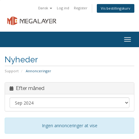
Dansk
Log ind
Register
Vis bestillingskurv
Togg
navig
Nyheder
Support
Annonceringer
Efter måned
Ingen annonceringer at vise