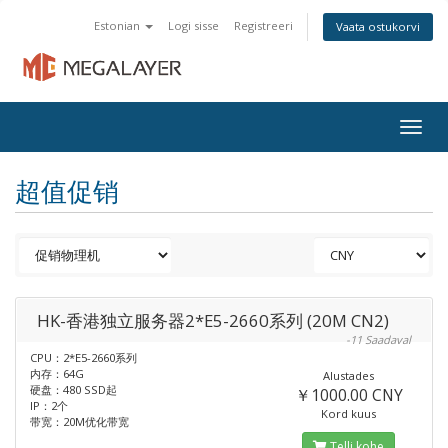
Estonian
Logi sisse
Registreeri
Vaata ostukorvi
Togg
navig
超值促销
HK-香港独立服务器2*E5-2660系列 (20M CN2)
-11 Saadaval
CPU：2*E5-2660系列
内存：64G
Alustades
硬盘：480 SSD起
￥1000.00 CNY
IP：2个
Kord kuus
带宽：20M优化带宽
Telli kohe