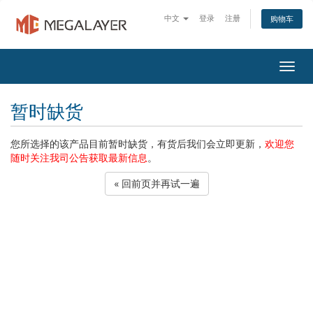
中文
登录
注册
购物车
Togg
navig
暂时缺货
您所选择的该产品目前暂时缺货，有货后我们会立即更新，
欢迎您
随时关注我司公告获取最新信息
。
« 回前页并再试一遍