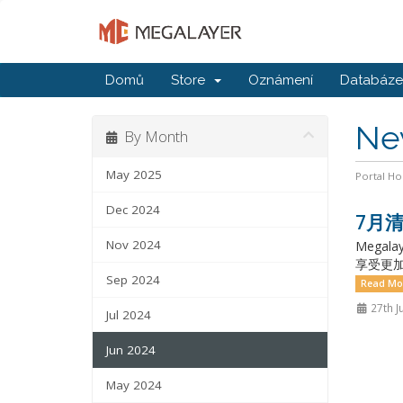
Domů
Store
Oznámení
Databáze 
Ne
By Month
May 2025
Portal H
Dec 2024
7月清
Nov 2024
Mega
享受更加
Sep 2024
Read Mo
27th J
Jul 2024
Jun 2024
May 2024