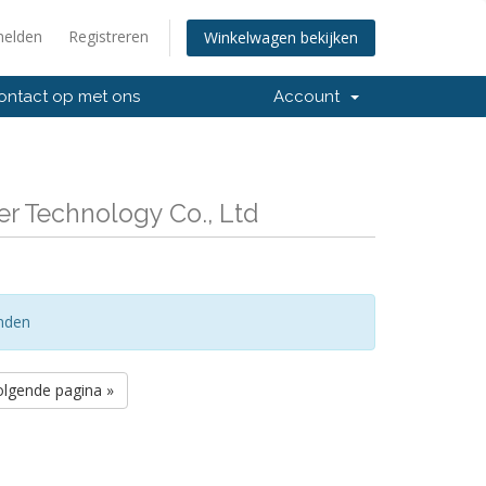
elden
Registreren
Winkelwagen bekijken
ntact op met ons
Account
r Technology Co., Ltd
nden
olgende pagina »