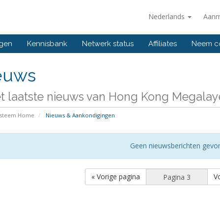
Nederlands
Aanm
ngen
Kennisbank
Netwerk status
Affiliates
Neem co
euws
et laatste nieuws van Hong Kong Megalaye
ysteem Home
Nieuws & Aankondigingen
Geen nieuwsberichten gevo
« Vorige pagina
V