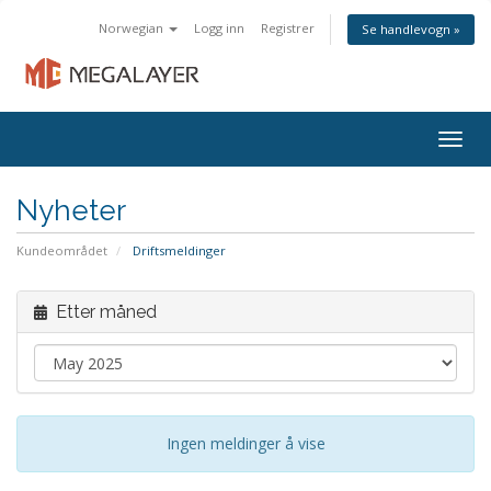
Norwegian
Logg inn
Registrer
Se handlevogn »
Togg
navig
Nyheter
Kundeområdet
Driftsmeldinger
Etter måned
Ingen meldinger å vise