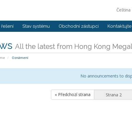
Čeština
řešení
Stav systému
Obchodní zástupci
Kontaktujte
ws
All the latest from Hong Kong Megal
ome
Oznámení
No announcements to disp
« Předchozí strana