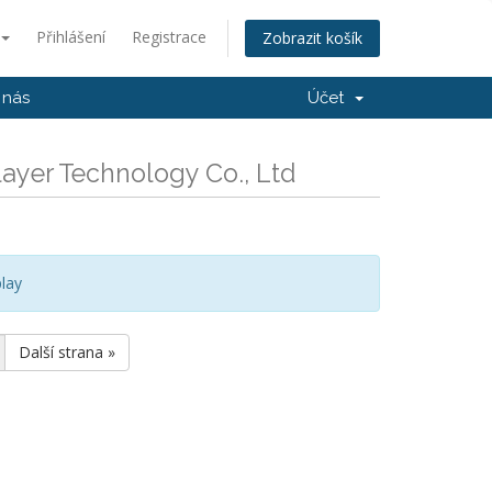
Přihlášení
Registrace
Zobrazit košík
 nás
Účet
ayer Technology Co., Ltd
lay
Další strana »