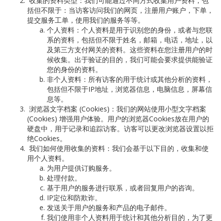
收集的资料类型：我们可能通过不同方式收集用户资料，包
括但不限于：当访客访问我们的网页，注册用户账户，下单，
提交服务工单，使用我们的服务等等。
个人资料：个人资料是用于识别您的身份，或者与您联
系的资料，包括但不限于姓名，邮箱，电话，地址，以
及第三方支付网关的资料。这些资料在您注册用户的时
候收集。出于验证的目的，我们可能会要求提供能验证
您的身份的资料。
非个人资料：所有访客的用于统计或其他分析的资料，
包括但不限于
IP
地址，浏览器信息，电脑信息，屏幕信
息等。
浏览器文字档案
(Cookies)
：我们的网站使用小型文字档案
(Cookies)
增强用户体验。用户的浏览器
Cookies
放在用户的
硬盘中，用于记录和追踪访客。访客可以更改浏览器设置以拒
绝
Cookies
。
我们如何使用收集的资料：我们会基于以下目的，收集和使
用个人资料。
为用户提供订购服务。
处理付款。
基于用户的服务进行联系，或者回复用户的咨询。
IP
定位和防欺诈。
发送关于用户的服务和产品的电子邮件。
我们使用非个人资料用于统计和其他分析目的，为了更