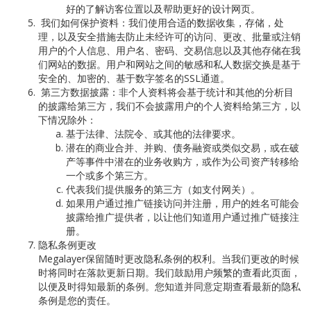
好的了解访客位置以及帮助更好的设计网页。
我们如何保护资料：我们使用合适的数据收集，存储，处
理，以及安全措施去防止未经许可的访问、更改、批量或注销
用户的个人信息、用户名、密码、交易信息以及其他存储在我
们网站的数据。用户和网站之间的敏感和私人数据交换是基于
安全的、加密的、基于数字签名的
SSL
通道。
第三方数据披露：非个人资料将会基于统计和其他的分析目
的披露给第三方，我们不会披露用户的个人资料给第三方，以
下情况除外：
基于法律、法院令、或其他的法律要求。
潜在的商业合并、并购、债务融资或类似交易，或在破
产等事件中潜在的业务收购方，或作为公司资产转移给
一个或多个第三方。
代表我们提供服务的第三方（如支付网关）。
如果用户通过推广链接访问并注册，用户的姓名可能会
披露给推广提供者，以让他们知道用户通过推广链接注
册。
隐私条例更改
Megalayer
保留随时更改隐私条例的权利。当我们更改的时候
时将同时在落款更新日期。我们鼓励用户频繁的查看此页面，
以便及时得知最新的条例。您知道并同意定期查看最新的隐私
条例是您的责任。