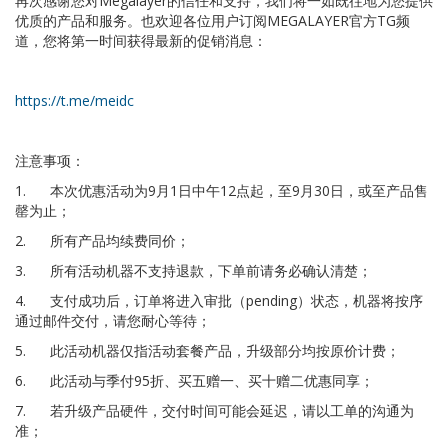
再次感谢您对
Megalayer
的信任和支持，我们将一如既往地为您提供
优质的产品和服务。也欢迎各位用户订阅
MEGALAYER
官方
TG
频
道，您将第一时间获得最新的促销消息：
https://t.me/meidc
注意事项：
1.
本次优惠活动为
9
月
1
日中午
12
点起，至
9
月
30
日，或至产品售
罄为止；
2.
所有产品均续费同价；
3.
所有活动机器不支持退款，下单前请务必确认清楚；
4.
支付成功后，订单将进入审批（
pending
）状态，机器将按序
通过邮件交付，请您耐心等待；
5.
此活动机器仅指活动套餐产品，升级部分均按原价计费；
6.
此活动与季付
95
折、买五赠一、买十赠二优惠同享；
7.
若升级产品硬件，交付时间可能会延迟，请以工单的沟通为
准；