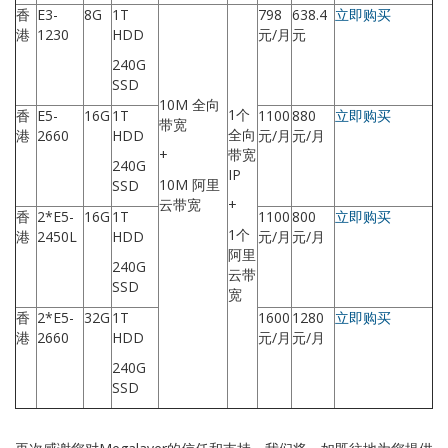
香
E3-
8G
1T
798
638.4
立即购买
港
1230
HDD
元
/
月
元
240G
SSD
10M 全向
1
个
香
E5-
16G
1T
1100
880
立即购买
带宽
全向
港
2660
HDD
元
/
月
元
/
月
+
带宽
240G
IP
10M 阿里
SSD
云带宽
+
香
2*E5-
16G
1T
1100
800
立即购买
1
个
港
2450L
HDD
元
/
月
元
/
月
阿里
240G
云带
SSD
宽
香
2*E5-
32G
1T
1600
1280
立即购买
港
2660
HDD
元
/
月
元
/
月
240G
SSD