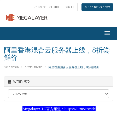
הרשמה
התחברות
עברית
צפייה בעגלת הקניות
Togg
navig
阿里香港混合云服务器上线，8折尝
鲜价
פורטל ראשי
הודעות וחדשות
阿里香港混合云服务器上线，8折尝鲜价
לפי חודש
Megalayer TG
官方频道：
https://t.me/meidc