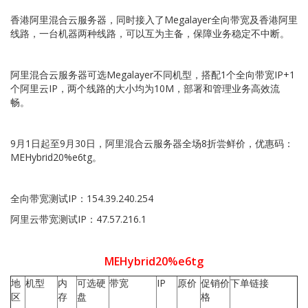
香港阿里混合云服务器，同时接入了
Megalayer
全向带宽及香港阿里
线路，一台机器两种线路，可以互为主备，保障业务稳定不中断。
阿里混合云服务器可选
Megalayer
不同机型，搭配
1
个全向带宽
IP+1
个阿里云
IP
，两个线路的大小均为
10M
，部署和管理业务高效流
畅。
9
月
1
日起至
9
月
30
日，阿里混合云服务器全场
8
折尝鲜价，优惠码：
MEHybrid20%e6tg
。
全向带宽测试
IP
：
154.39.240.254
阿里云带宽测试
IP
：
47.57.216.1
MEHybrid20%e6tg
地
机型
内
可选硬
带宽
IP
原价
促销价
下单链接
区
存
盘
格