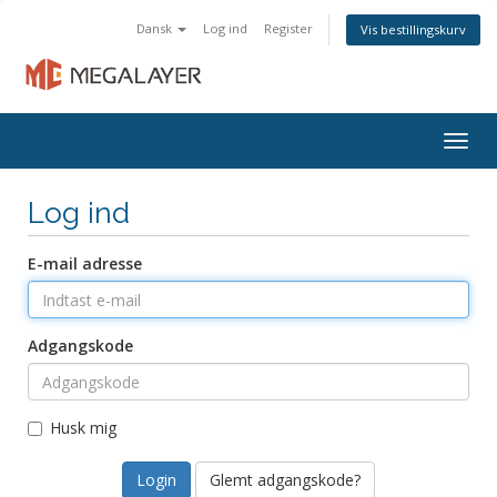
Dansk
Log ind
Register
Vis bestillingskurv
Togg
navig
Log ind
E-mail adresse
Adgangskode
Husk mig
Glemt adgangskode?