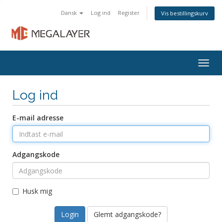
Dansk
Log ind
Register
Vis bestillingskurv
Togg
navig
Log ind
E-mail adresse
Adgangskode
Husk mig
Glemt adgangskode?