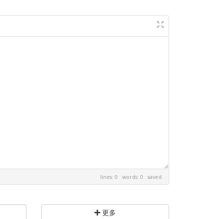
lines: 0 words: 0
saved
更多