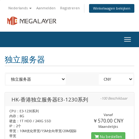
Nederlands
Aanmelden
Registreren
Winkelwagen bekijken
Togg
navig
独立服务器
HK-香港独立服务器E3-1230系列
-100 Beschikbaar
CPU：E3-1230系列
Vanaf
内存：8G
￥570.00 CNY
硬盘：1T HDD / 240G SSD
IP：2个
Maandelijks
带宽：10M优化带宽/15M全向带宽/20M国际
带宽
Nu bestellen