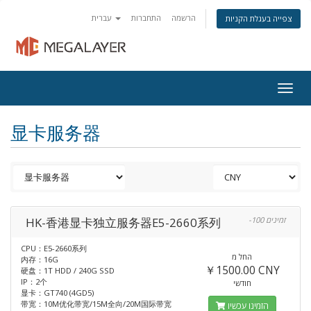
הרשמה
התחברות
עברית
צפייה בעגלת הקניות
Togg
navig
显卡服务器
HK-香港显卡独立服务器E5-2660系列
-100 זמינים
CPU：E5-2660系列
החל מ
内存：16G
￥1500.00 CNY
硬盘：1T HDD / 240G SSD
IP：2个
חודשי
显卡：GT740 (4GD5)
带宽：10M优化带宽/15M全向/20M国际带宽
הזמינו עכשיו