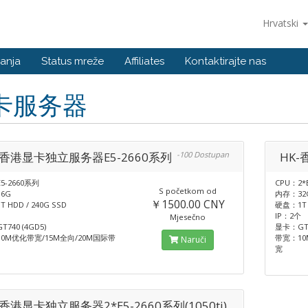
Hrvatski
anja
Status mreže
Affiliates
Kontaktirajte nas
卡服务器
-香港显卡独立服务器E5-2660系列
-100 Dostupan
HK-
5-2660系列
CPU：2*
S početkom od
6G
内存：32
￥1500.00 CNY
 HDD / 240G SSD
硬盘：1T H
IP：2个
Mjesečno
740 (4GD5)
显卡：GT7
0M优化带宽/15M全向/20M国际带
带宽：10
Naruči
宽
-香港显卡独立服务器2*E5-2660系列(1050ti)