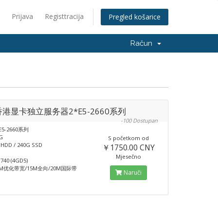
Prijava
Registtracija
Pregled košarice
Račun
香港显卡独立服务器2*E5-2660系列
-100 Dostupan
E5-2660系列
G
S početkom od
DD / 240G SSD
￥1750.00 CNY
Mjesečno
40 (4GD5)
M优化带宽/15M全向/20M国际带
Naruči