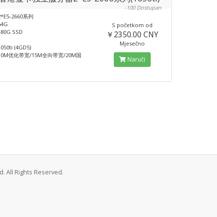
-100 Dostupan
*E5-2660系列
4G
S početkom od
80G SSD
￥2350.00 CNY
Mjesečno
0ti (4GD5)
0M优化带宽/15M全向带宽/20M国
Naruči
. All Rights Reserved.