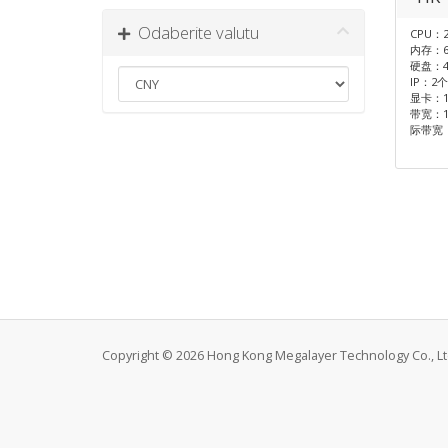
Odaberite valutu
CPU：2
内存：6
硬盘：4
IP：2个
显卡：105
带宽：1
际带宽
Copyright © 2026 Hong Kong Megalayer Technology Co., Ltd