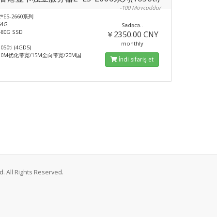
-100 Mövcuddur
*E5-2660系列
4G
Sadəcə..
80G SSD
￥2350.00 CNY
monthly
0ti (4GD5)
0M优化带宽/15M全向带宽/20M国
İndi sifariş et
. All Rights Reserved.