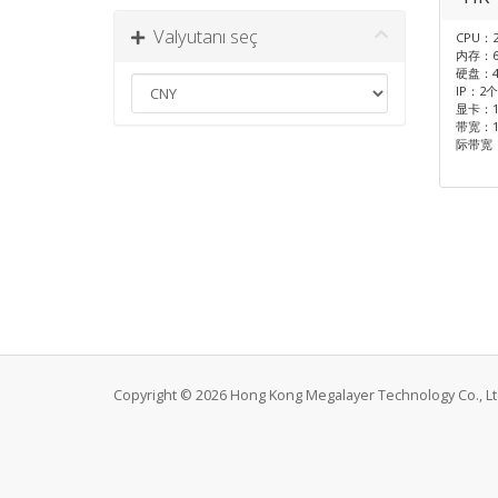
Valyutanı seç
CPU：2
内存：6
硬盘：4
IP：2个
显卡：105
带宽：1
际带宽
Copyright © 2026 Hong Kong Megalayer Technology Co., Ltd