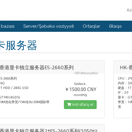
Az
 bazası
Server/Şəbəkə vəziyyəti
Ortaqlar
Əlaqə
卡服务器
-香港显卡独立服务器E5-2660系列
HK-
-100 Mövcuddur
5-2660系列
CPU：2*
6G
内存：32
Sadəcə..
 HDD / 240G SSD
硬盘：1T H
￥1500.00 CNY
IP：2个
monthly
740 (4GD5)
显卡：GT7
0M优化带宽/15M全向/20M国际带
带宽：10
İndi sifariş et
宽
-香港显卡独立服务器2*E5-2660系列(1050ti)