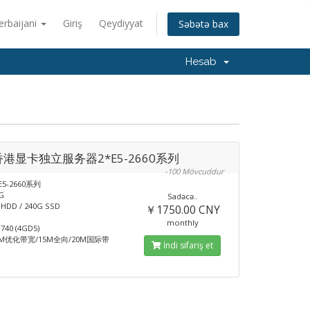
erbaijani
Giriş
Qeydiyyat
Səbətə bax
Hesab
香港显卡独立服务器2*E5-2660系列
-100 Mövcuddur
E5-2660系列
G
Sadəcə..
DD / 240G SSD
￥1750.00 CNY
monthly
40 (4GD5)
M优化带宽/15M全向/20M国际带
İndi sifariş et