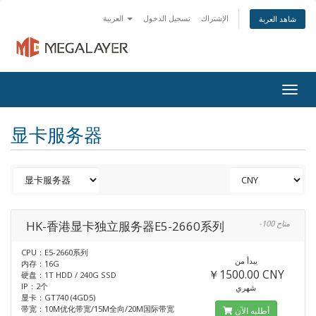
الإشتراك
تسجيل الدخول
العربية
شاهد العربة
Togg
navig
显卡服务器
HK-香港显卡独立服务器E5-2660系列
-100 متاح
CPU：E5-2660系列
يبدأ من
内存：16G
￥1500.00 CNY
硬盘：1T HDD / 240G SSD
IP：2个
شهري
显卡：GT740 (4GD5)
带宽：10M优化带宽/15M全向/20M国际带宽
أطلبه الآن