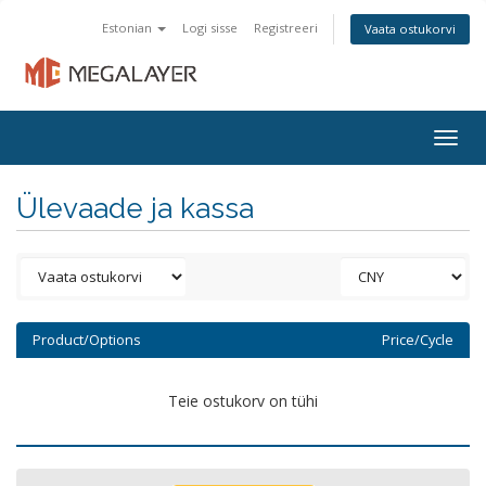
Estonian
Logi sisse
Registreeri
Vaata ostukorvi
Togg
navig
Ülevaade ja kassa
Product/Options
Price/Cycle
Teie ostukorv on tühi