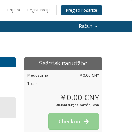
Prijava
Registtracija
Pregled košarice
Račun
Sažetak narudžbe
Međusuma
￥0.00 CNY
Totals
￥0.00 CNY
Ukupni dug na današnji dan
Checkout