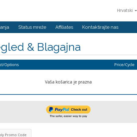
Hrvatski
anja
Status mreže
Affiliates
Kontaktirajte nas
gled & Blagajna
ct/Options
Price/Cycle
Vaša košarica je prazna
ply Promo Code