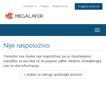
Hrvatski
Prijava
Registtracija
Pregled košarice
Togg
navig
Nije raspoloživo
Trenutno ova stavka nije raspoloživa, pa su obustavljene
narudžbe za istu dok se ne popune zalihe. Molimo, kontaktirajte
nas za više informacija.
« Vratite se natrag i pokušajte ponovo