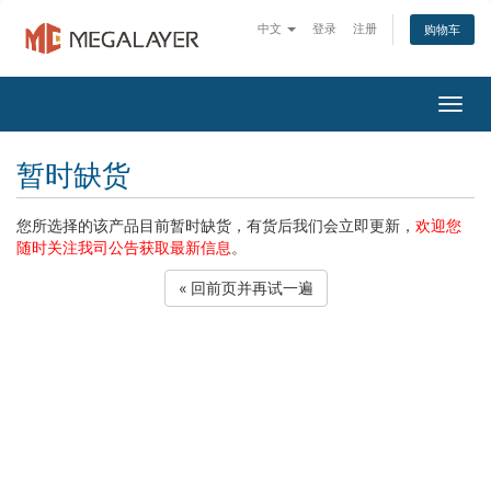
中文
登录
注册
购物车
Togg
navig
暂时缺货
您所选择的该产品目前暂时缺货，有货后我们会立即更新，
欢迎您
随时关注我司公告获取最新信息
。
« 回前页并再试一遍