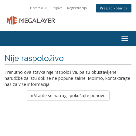
Hrvatski
Prijava
Registtracija
Pregled košarice
Togg
navig
Nije raspoloživo
Trenutno ova stavka nije raspoloživa, pa su obustavljene
narudžbe za istu dok se ne popune zalihe. Molimo, kontaktirajte
nas za više informacija.
« Vratite se natrag i pokušajte ponovo