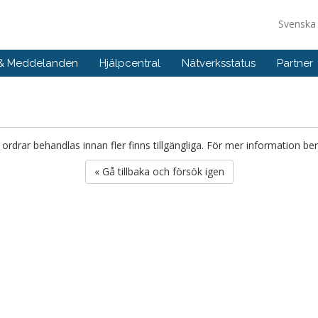
Svensk
 & Meddelanden
Hjälpcentral
Nätverksstatus
Partner
r ordrar behandlas innan fler finns tillgängliga. För mer information ber
« Gå tillbaka och försök igen