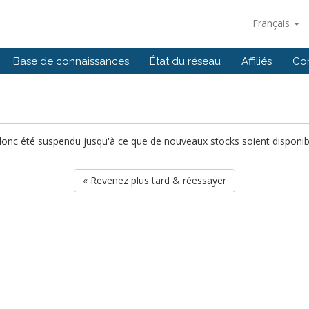
Français
Base de connaissances
État du réseau
Affiliés
Co
 donc été suspendu jusqu'à ce que de nouveaux stocks soient disponibl
« Revenez plus tard & réessayer