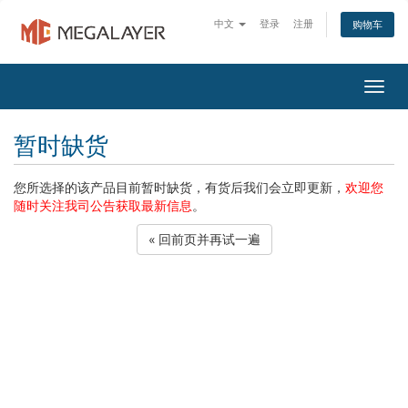
中文
登录
注册
购物车
Togg
navig
暂时缺货
您所选择的该产品目前暂时缺货，有货后我们会立即更新，
欢迎您
随时关注我司公告获取最新信息
。
« 回前页并再试一遍