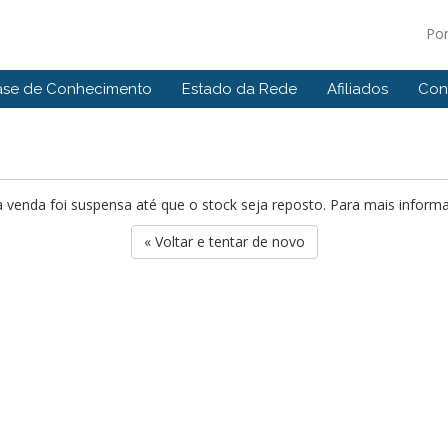
Po
ase de Conhecimento
Estado da Rede
Afiliados
Con
 venda foi suspensa até que o stock seja reposto. Para mais infor
« Voltar e tentar de novo