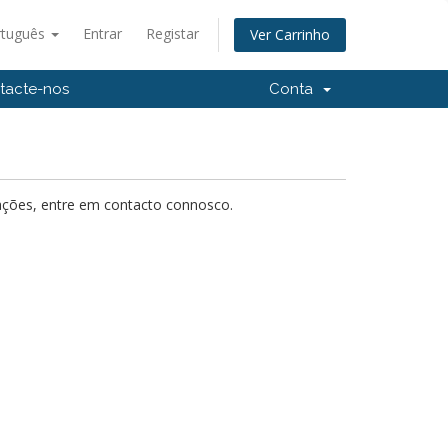
rtuguês
Entrar
Registar
Ver Carrinho
tacte-nos
Conta
mações, entre em contacto connosco.